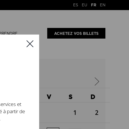
ES
EU
FR
EN
PRENDRE
ACHETEZ VOS BILLETS
26
X
J
V
S
D
services et
é à partir de
1
2
.