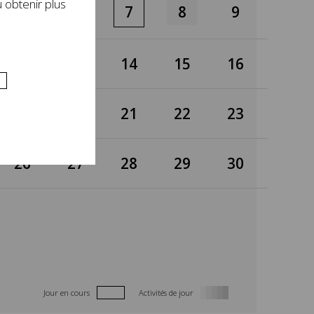
 obtenir plus
5
6
7
8
9
12
13
14
15
16
19
20
21
22
23
26
27
28
29
30
Jour en cours
Activités de jour