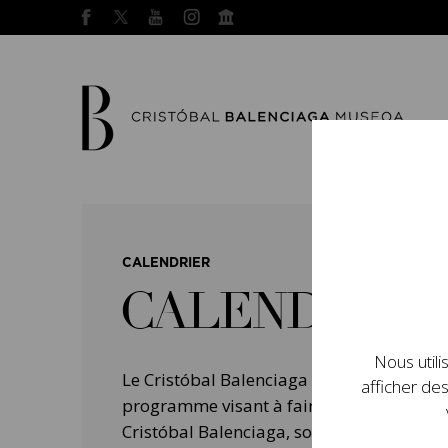
CALENDRIER
CALENDRIER
Nous utili
Le Cristóbal Balenciaga Museoa a mis e
afficher des
programme visant à faire connaître la vie 
Cristóbal Balenciaga, son importance dans