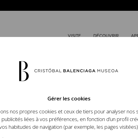
VISITE
DÉCOUVRIR
AP
AOÛT
20
Gérer les cookies
L
M
sons nos propres cookies et ceux de tiers pour analyser nos 
n place un ambitieux
 publicités liées à vos préférences, en fonction d’un profil cré
et le travail de
vos habitudes de navigation (par exemple, les pages visitées)
 l'histoire de la