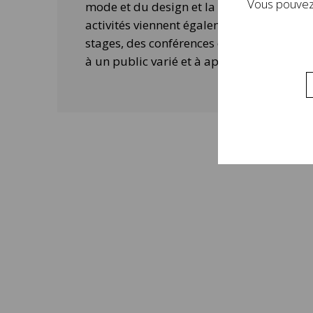
Vous pouvez 
mode et du design et la contemporanéité 
activités viennent également compléter 
stages, des conférences ou des ateliers 
à un public varié et à approfondir la visi