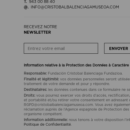
T.
943 00 88 40
@.
INFO@CRISTOBALBALENCIAGAMUSEOA.COM
RECEVEZ NOTRE
NEWSLETTER
ENVOYER
Information relative à la Protection des Données à Caractère
Responsable:
Fundación Cristobal Balenciaga Fundazioa.
Finalité et légitimité:
vos données personnelles seront utilisée
traitement de votre demande et pour y répondre.
Destinataires:
les données contenues dans ce formulaire ne se
Droits:
vous pourrez exercer vos droits d’accès, rectification,
et portabilité et/ou retirer votre consentement en adressant 
RGPD@cristobalbalenciagamuseoa.com. Vous avez également l
réclamation auprès de l’Agence espagnole de Protection de
organisme compétent.
Information additionnelle:
nous tenons à votre disposition l’i
Politique de Confidentialité
.