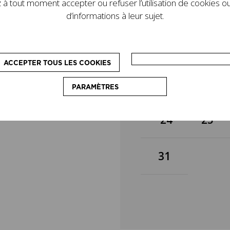
à tout moment accepter ou refuser l’utilisation de cookies ou
de son legs. D’autres
3
4
d’informations à leur sujet.
le programme : des
pédagogiques, destinés
on du couturier.
10
11
ACCEPTER TOUS LES COOKIES
17
18
PARAMÈTRES
24
25
31