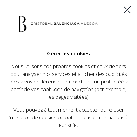
ES
EU
FR
EN
Gérer les cookies
ACHETEZ VOS BILLETS
Nous utilisons nos propres cookies et ceux de tiers
pour analyser nos services et afficher des publicités
liées à vos préférences, en fonction d’un profil créé à
CALENDRIER
partir de vos habitudes de navigation (par exemple,
CALENDRIER
les pages visitées).
Le Cristóbal Balenciaga Museoa a mis en place
Vous pouvez à tout moment accepter ou refuser
un ambitieux programme visant à faire
l’utilisation de cookies ou obtenir plus d’informations à
connaître la vie et le travail de Cristóbal
leur sujet.
Balenciaga, son importance dans l'histoire de la