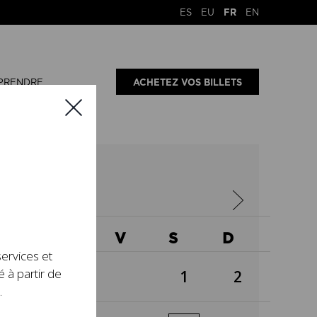
ES
EU
FR
EN
PRENDRE
ACHETEZ VOS BILLETS
26
X
J
V
S
D
services et
é à partir de
1
2
.