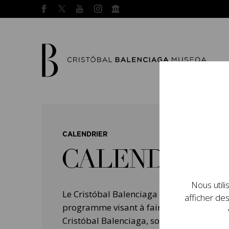
CALENDRIER
CALENDRIER
Nous utili
Le Cristóbal Balenciaga Museoa a mis e
afficher des
programme visant à faire connaître la vie 
Cristóbal Balenciaga, son importance dans