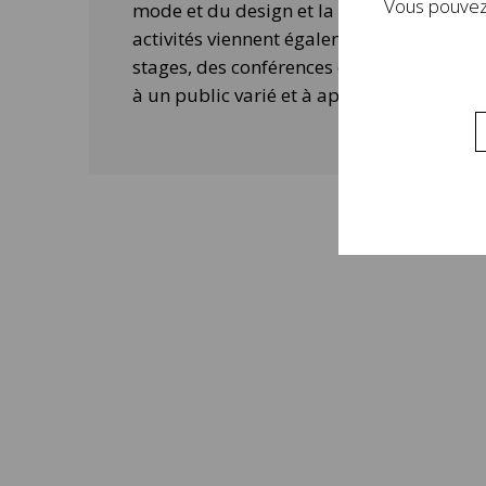
Vous pouvez 
mode et du design et la contemporanéité 
activités viennent également compléter 
stages, des conférences ou des ateliers 
à un public varié et à approfondir la visi