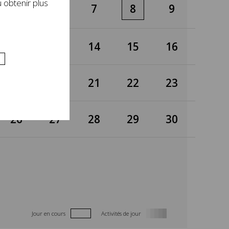
 obtenir plus
5
6
7
8
9
12
13
14
15
16
19
20
21
22
23
26
27
28
29
30
Jour en cours
Activités de jour