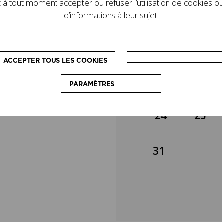
à tout moment accepter ou refuser l’utilisation de cookies ou
de son legs. D’autres
3
4
d’informations à leur sujet.
le programme : des
pédagogiques, destinés
on du couturier.
10
11
ACCEPTER TOUS LES COOKIES
17
18
PARAMÈTRES
24
25
31