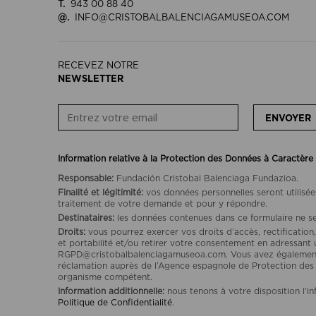
T.
943 00 88 40
@.
INFO@CRISTOBALBALENCIAGAMUSEOA.COM
RECEVEZ NOTRE
NEWSLETTER
ENVOYER
Information relative à la Protection des Données à Caractère
Responsable:
Fundación Cristobal Balenciaga Fundazioa.
Finalité et légitimité:
vos données personnelles seront utilisée
traitement de votre demande et pour y répondre.
Destinataires:
les données contenues dans ce formulaire ne se
Droits:
vous pourrez exercer vos droits d’accès, rectification,
et portabilité et/ou retirer votre consentement en adressant 
RGPD@cristobalbalenciagamuseoa.com. Vous avez également l
réclamation auprès de l’Agence espagnole de Protection de
organisme compétent.
Information additionnelle:
nous tenons à votre disposition l’i
Politique de Confidentialité
.