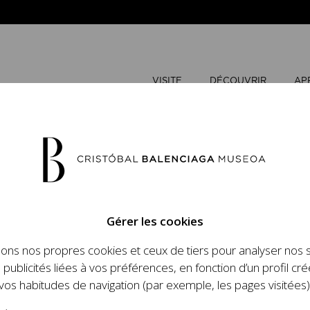
VISITE
DÉCOUVRIR
AP
AOÛT
20
Gérer les cookies
L
M
sons nos propres cookies et ceux de tiers pour analyser nos 
n place un ambitieux
 publicités liées à vos préférences, en fonction d’un profil cré
et le travail de
vos habitudes de navigation (par exemple, les pages visitées)
 l'histoire de la