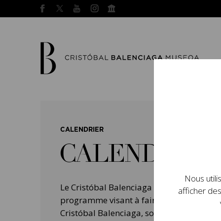
CALENDRIER
CALENDRIER
Nous utili
Le Cristóbal Balenciaga Museoa a mis e
afficher des
programme visant à faire connaître la vie 
Cristóbal Balenciaga, son importance dans