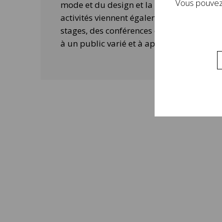
Vous pouvez 
mode et du design et la contemporanéité 
activités viennent également compléter 
stages, des conférences ou des ateliers 
à un public varié et à approfondir la visi