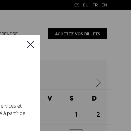
ES
EU
FR
EN
PRENDRE
ACHETEZ VOS BILLETS
26
X
J
V
S
D
services et
é à partir de
1
2
.