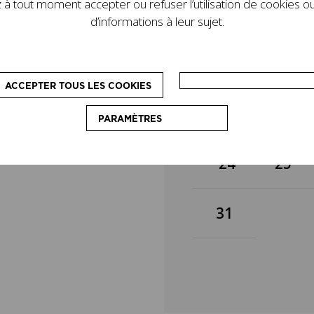
à tout moment accepter ou refuser l’utilisation de cookies ou
de son legs. D’autres
3
4
d’informations à leur sujet.
le programme : des
pédagogiques, destinés
on du couturier.
10
11
ACCEPTER TOUS LES COOKIES
17
18
PARAMÈTRES
24
25
31