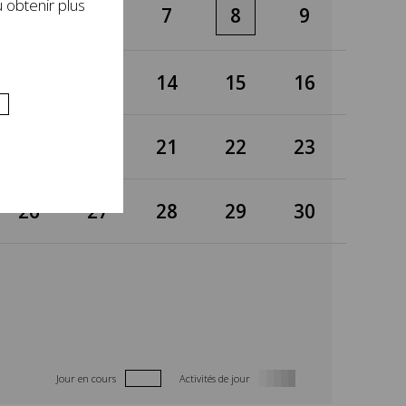
 obtenir plus
5
6
7
8
9
12
13
14
15
16
19
20
21
22
23
26
27
28
29
30
Jour en cours
Activités de jour