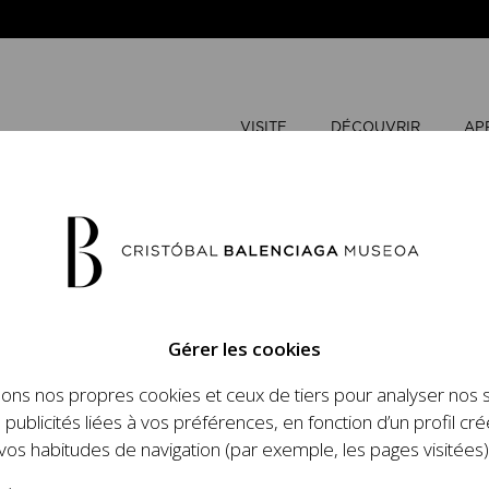
VISITE
DÉCOUVRIR
AP
AOÛT
20
Gérer les cookies
L
M
sons nos propres cookies et ceux de tiers pour analyser nos 
n place un ambitieux
 publicités liées à vos préférences, en fonction d’un profil cré
et le travail de
vos habitudes de navigation (par exemple, les pages visitées)
 l'histoire de la