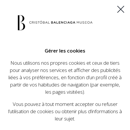
ES
EU
FR
EN
Gérer les cookies
ACHETEZ VOS BILLETS
Nous utilisons nos propres cookies et ceux de tiers
pour analyser nos services et afficher des publicités
liées à vos préférences, en fonction d’un profil créé à
CALENDRIER
partir de vos habitudes de navigation (par exemple,
CALENDRIER
les pages visitées).
Le Cristóbal Balenciaga Museoa a mis en place
Vous pouvez à tout moment accepter ou refuser
un ambitieux programme visant à faire
l’utilisation de cookies ou obtenir plus d’informations à
connaître la vie et le travail de Cristóbal
leur sujet.
Balenciaga, son importance dans l'histoire de la