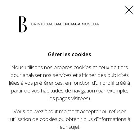
ES
EU
FR
EN
Gérer les cookies
ACHETEZ VOS BILLETS
Nous utilisons nos propres cookies et ceux de tiers
pour analyser nos services et afficher des publicités
liées à vos préférences, en fonction d’un profil créé à
CALENDRIER
partir de vos habitudes de navigation (par exemple,
CALENDRIER
les pages visitées).
Le Cristóbal Balenciaga Museoa a mis en place
Vous pouvez à tout moment accepter ou refuser
un ambitieux programme visant à faire
l’utilisation de cookies ou obtenir plus d’informations à
connaître la vie et le travail de Cristóbal
leur sujet.
Balenciaga, son importance dans l'histoire de la