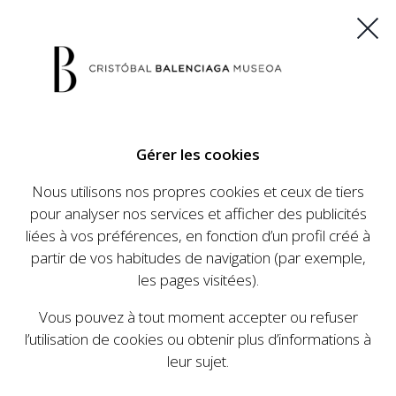
ES
EU
FR
EN
Gérer les cookies
ACHETEZ VOS BILLETS
Nous utilisons nos propres cookies et ceux de tiers
pour analyser nos services et afficher des publicités
liées à vos préférences, en fonction d’un profil créé à
CALENDRIER
partir de vos habitudes de navigation (par exemple,
CALENDRIER
les pages visitées).
Le Cristóbal Balenciaga Museoa a mis en place
Vous pouvez à tout moment accepter ou refuser
un ambitieux programme visant à faire
l’utilisation de cookies ou obtenir plus d’informations à
connaître la vie et le travail de Cristóbal
leur sujet.
Balenciaga, son importance dans l'histoire de la