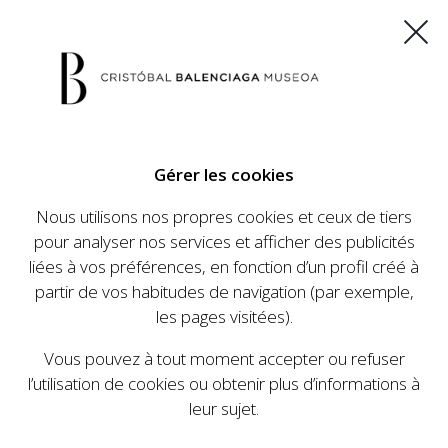
ES
EU
FR
EN
Gérer les cookies
ACHETEZ VOS BILLETS
Nous utilisons nos propres cookies et ceux de tiers
pour analyser nos services et afficher des publicités
liées à vos préférences, en fonction d’un profil créé à
CALENDRIER
partir de vos habitudes de navigation (par exemple,
CALENDRIER
les pages visitées).
Le Cristóbal Balenciaga Museoa a mis en place
Vous pouvez à tout moment accepter ou refuser
un ambitieux programme visant à faire
l’utilisation de cookies ou obtenir plus d’informations à
connaître la vie et le travail de Cristóbal
leur sujet.
Balenciaga, son importance dans l'histoire de la