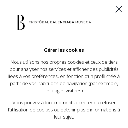
ES
EU
FR
EN
Gérer les cookies
ACHETEZ VOS BILLETS
Nous utilisons nos propres cookies et ceux de tiers
pour analyser nos services et afficher des publicités
liées à vos préférences, en fonction d’un profil créé à
CALENDRIER
partir de vos habitudes de navigation (par exemple,
CALENDRIER
les pages visitées).
Le Cristóbal Balenciaga Museoa a mis en place
Vous pouvez à tout moment accepter ou refuser
un ambitieux programme visant à faire
l’utilisation de cookies ou obtenir plus d’informations à
connaître la vie et le travail de Cristóbal
leur sujet.
Balenciaga, son importance dans l'histoire de la