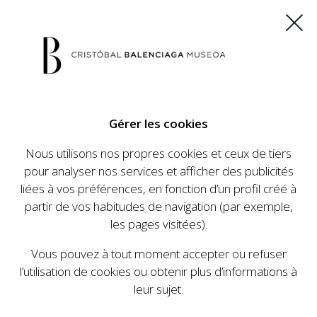
ES
EU
FR
EN
Gérer les cookies
ACHETEZ VOS BILLETS
Nous utilisons nos propres cookies et ceux de tiers
pour analyser nos services et afficher des publicités
liées à vos préférences, en fonction d’un profil créé à
CALENDRIER
partir de vos habitudes de navigation (par exemple,
CALENDRIER
les pages visitées).
Le Cristóbal Balenciaga Museoa a mis en place
Vous pouvez à tout moment accepter ou refuser
un ambitieux programme visant à faire
l’utilisation de cookies ou obtenir plus d’informations à
connaître la vie et le travail de Cristóbal
leur sujet.
Balenciaga, son importance dans l'histoire de la