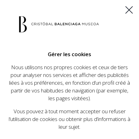
ES
EU
FR
EN
Gérer les cookies
ACHETEZ VOS BILLETS
Nous utilisons nos propres cookies et ceux de tiers
pour analyser nos services et afficher des publicités
liées à vos préférences, en fonction d’un profil créé à
CALENDRIER
partir de vos habitudes de navigation (par exemple,
CALENDRIER
les pages visitées).
Le Cristóbal Balenciaga Museoa a mis en place
Vous pouvez à tout moment accepter ou refuser
un ambitieux programme visant à faire
l’utilisation de cookies ou obtenir plus d’informations à
connaître la vie et le travail de Cristóbal
leur sujet.
Balenciaga, son importance dans l'histoire de la