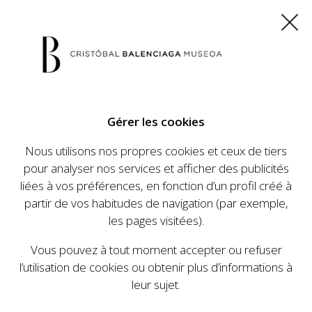
ES
EU
FR
EN
Gérer les cookies
ACHETEZ VOS BILLETS
Nous utilisons nos propres cookies et ceux de tiers
pour analyser nos services et afficher des publicités
liées à vos préférences, en fonction d’un profil créé à
CALENDRIER
partir de vos habitudes de navigation (par exemple,
CALENDRIER
les pages visitées).
Le Cristóbal Balenciaga Museoa a mis en place
Vous pouvez à tout moment accepter ou refuser
un ambitieux programme visant à faire
l’utilisation de cookies ou obtenir plus d’informations à
connaître la vie et le travail de Cristóbal
leur sujet.
Balenciaga, son importance dans l'histoire de la