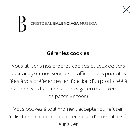
ES
EU
FR
EN
Gérer les cookies
ACHETEZ VOS BILLETS
Nous utilisons nos propres cookies et ceux de tiers
pour analyser nos services et afficher des publicités
liées à vos préférences, en fonction d’un profil créé à
CALENDRIER
partir de vos habitudes de navigation (par exemple,
CALENDRIER
les pages visitées).
Le Cristóbal Balenciaga Museoa a mis en place
Vous pouvez à tout moment accepter ou refuser
un ambitieux programme visant à faire
l’utilisation de cookies ou obtenir plus d’informations à
connaître la vie et le travail de Cristóbal
leur sujet.
Balenciaga, son importance dans l'histoire de la