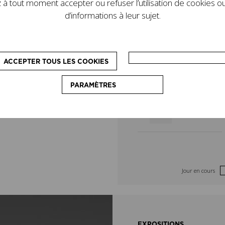
à tout moment accepter ou refuser l’utilisation de cookies ou
de son legs. D’autres
8
9
d’informations à leur sujet.
le programme : des
pédagogiques, destinés
15
16
on du couturier.
ACCEPTER TOUS LES COOKIES
22
23
PARAMÈTRES
29
30
Jour en cours
EXPOSITIONS