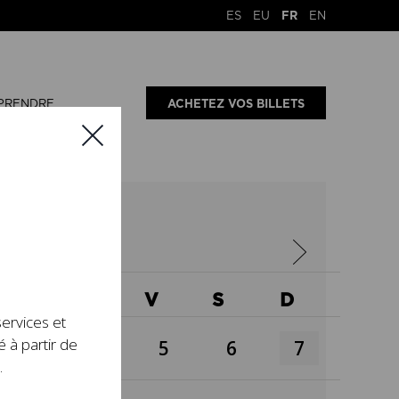
ES
EU
FR
EN
PRENDRE
ACHETEZ VOS BILLETS
X
J
V
S
D
services et
é à partir de
3
4
5
6
7
.