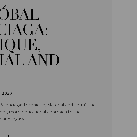
TÓBAL
CIAGA:
IQUE,
IAL AND
r 2027
 Balenciaga: Technique, Material and Form”, the
eper, more educational approach to the
e and legacy.