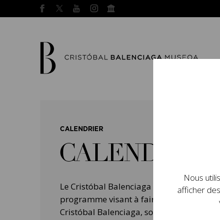
CALENDRIER
CALENDRIER
Nous utili
Le Cristóbal Balenciaga Museoa a mis e
afficher des
programme visant à faire connaître la vie 
Cristóbal Balenciaga, son importance dans