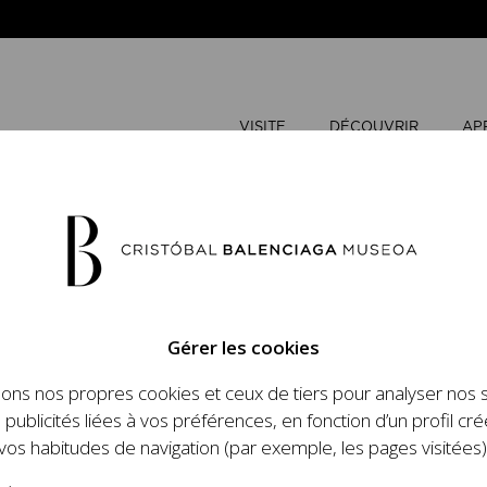
VISITE
DÉCOUVRIR
AP
JUIN
2026
Gérer les cookies
L
M
sons nos propres cookies et ceux de tiers pour analyser nos 
n place un ambitieux
 publicités liées à vos préférences, en fonction d’un profil cré
1
2
et le travail de
vos habitudes de navigation (par exemple, les pages visitées)
 l'histoire de la