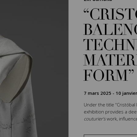
“CRIS
BALEN
TECHN
MATER
FORM”
7 mars 2025
-
10 janvie
Under the title “Cristóbal
exhibition provides a de
couturier’s
work, influenc