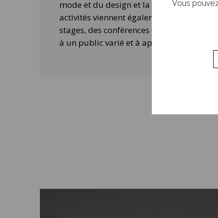
Vous pouvez 
mode et du design et la contemporanéité 
activités viennent également compléter 
stages, des conférences ou des ateliers 
à un public varié et à approfondir la visi