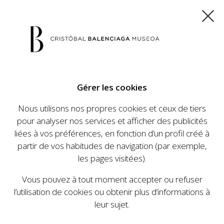
ES
EU
FR
EN
Gérer les cookies
ACHETEZ VOS BILLETS
Nous utilisons nos propres cookies et ceux de tiers
pour analyser nos services et afficher des publicités
liées à vos préférences, en fonction d’un profil créé à
CALENDRIER
partir de vos habitudes de navigation (par exemple,
CALENDRIER
les pages visitées).
Le Cristóbal Balenciaga Museoa a mis en place
Vous pouvez à tout moment accepter ou refuser
un ambitieux programme visant à faire
l’utilisation de cookies ou obtenir plus d’informations à
connaître la vie et le travail de Cristóbal
leur sujet.
Balenciaga, son importance dans l'histoire de la