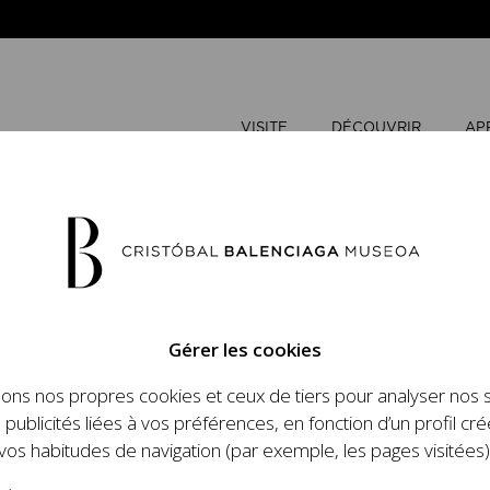
VISITE
DÉCOUVRIR
AP
JUIN
2026
Gérer les cookies
L
M
sons nos propres cookies et ceux de tiers pour analyser nos 
n place un ambitieux
 publicités liées à vos préférences, en fonction d’un profil cré
1
2
et le travail de
vos habitudes de navigation (par exemple, les pages visitées)
 l'histoire de la