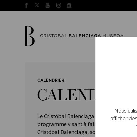
CALENDRIER
CALENDRIER
Nous utili
Le Cristóbal Balenciaga Museoa a mis e
afficher des
programme visant à faire connaître la vie 
Cristóbal Balenciaga, son importance dans