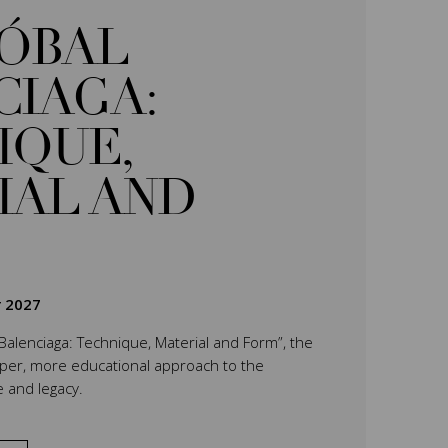
TÓBAL
CIAGA:
IQUE,
IAL AND
r 2027
 Balenciaga: Technique, Material and Form”, the
eper, more educational approach to the
e and legacy.