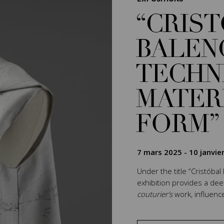
“CRIS
BALEN
TECHN
MATER
FORM”
7 mars 2025
-
10 janvie
Under the title “Cristóbal
exhibition provides a de
couturier’s
work, influenc