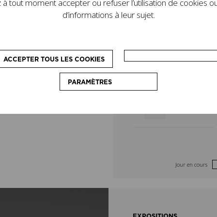
à tout moment accepter ou refuser l’utilisation de cookies ou
de son legs. D’autres
8
9
d’informations à leur sujet.
le programme : des
pédagogiques, destinés
15
16
on du couturier.
ACCEPTER TOUS LES COOKIES
22
23
PARAMÈTRES
29
30
Jour en cours
EXPOSITIONS