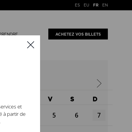
ES
EU
FR
EN
PRENDRE
ACHETEZ VOS BILLETS
X
J
V
S
D
services et
é à partir de
3
4
5
6
7
.