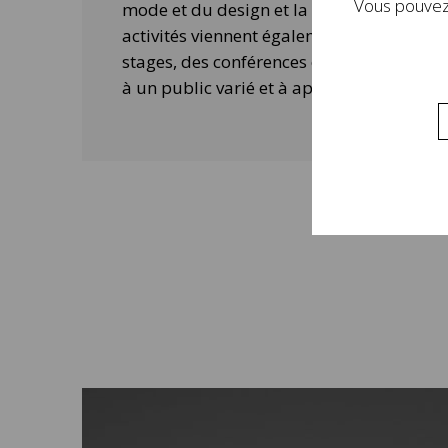
Vous pouvez 
mode et du design et la contemporanéité 
activités viennent également compléter 
stages, des conférences ou des ateliers 
à un public varié et à approfondir la visi