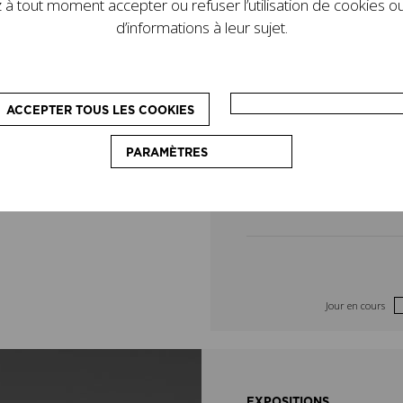
à tout moment accepter ou refuser l’utilisation de cookies ou
de son legs. D’autres
4
5
d’informations à leur sujet.
le programme : des
pédagogiques, destinés
11
12
on du couturier.
ACCEPTER TOUS LES COOKIES
18
19
PARAMÈTRES
25
26
Jour en cours
EXPOSITIONS