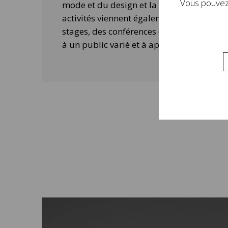
Vous pouvez 
mode et du design et la contemporanéité 
activités viennent également compléter 
stages, des conférences ou des ateliers 
à un public varié et à approfondir la visi