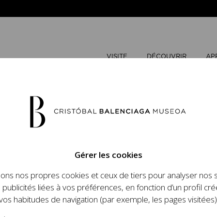
VISITE
DÉCOUVRIR
AP
MAI
2026
Gérer les cookies
L
M
sons nos propres cookies et ceux de tiers pour analyser nos 
n place un ambitieux
 publicités liées à vos préférences, en fonction d’un profil cré
et le travail de
vos habitudes de navigation (par exemple, les pages visitées)
 l'histoire de la