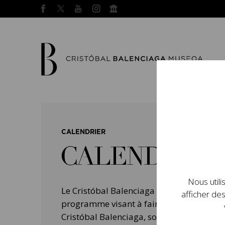
CALENDRIER
CALENDRIER
Nous utili
Le Cristóbal Balenciaga Museoa a mis e
afficher des
programme visant à faire connaître la vie 
Cristóbal Balenciaga, son importance dans