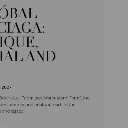
TÓBAL
CIAGA:
IQUE,
IAL AND
r 2027
 Balenciaga: Technique, Material and Form”, the
eper, more educational approach to the
e and legacy.