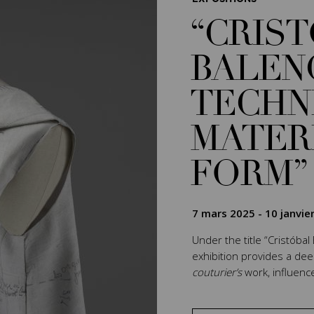
“CRIS
BALEN
TECHN
MATER
FORM”
7 mars 2025
-
10 janvie
Under the title “Cristóbal
exhibition provides a de
couturier’s
work, influenc