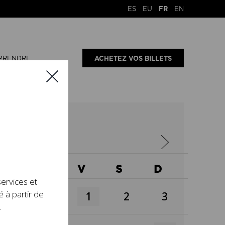
ES
EU
FR
EN
PRENDRE
ACHETEZ VOS BILLETS
X
J
V
S
D
services et
é à partir de
1
2
3
.