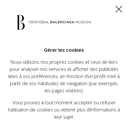
ES
EU
FR
EN
Gérer les cookies
ACHETEZ VOS BILLETS
Nous utilisons nos propres cookies et ceux de tiers
pour analyser nos services et afficher des publicités
liées à vos préférences, en fonction d’un profil créé à
CALENDRIER
partir de vos habitudes de navigation (par exemple,
CALENDRIER
les pages visitées).
Le Cristóbal Balenciaga Museoa a mis en place
Vous pouvez à tout moment accepter ou refuser
un ambitieux programme visant à faire
l’utilisation de cookies ou obtenir plus d’informations à
connaître la vie et le travail de Cristóbal
leur sujet.
Balenciaga, son importance dans l'histoire de la