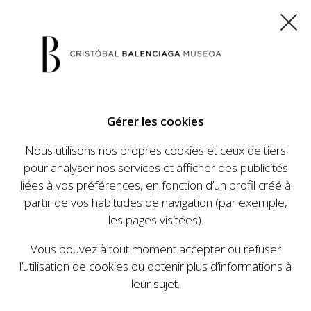
ES
EU
FR
EN
Gérer les cookies
ACHETEZ VOS BILLETS
Nous utilisons nos propres cookies et ceux de tiers
pour analyser nos services et afficher des publicités
liées à vos préférences, en fonction d’un profil créé à
CALENDRIER
partir de vos habitudes de navigation (par exemple,
CALENDRIER
les pages visitées).
Le Cristóbal Balenciaga Museoa a mis en place
Vous pouvez à tout moment accepter ou refuser
un ambitieux programme visant à faire
l’utilisation de cookies ou obtenir plus d’informations à
connaître la vie et le travail de Cristóbal
leur sujet.
Balenciaga, son importance dans l'histoire de la