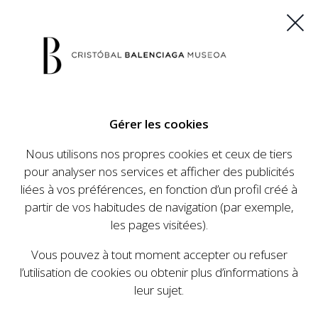
ES
EU
FR
EN
Gérer les cookies
ACHETEZ VOS BILLETS
Nous utilisons nos propres cookies et ceux de tiers
pour analyser nos services et afficher des publicités
liées à vos préférences, en fonction d’un profil créé à
CALENDRIER
partir de vos habitudes de navigation (par exemple,
CALENDRIER
les pages visitées).
Le Cristóbal Balenciaga Museoa a mis en place
Vous pouvez à tout moment accepter ou refuser
un ambitieux programme visant à faire
l’utilisation de cookies ou obtenir plus d’informations à
connaître la vie et le travail de Cristóbal
leur sujet.
Balenciaga, son importance dans l'histoire de la