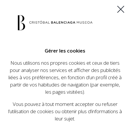
ES
EU
FR
EN
Gérer les cookies
ACHETEZ VOS BILLETS
Nous utilisons nos propres cookies et ceux de tiers
pour analyser nos services et afficher des publicités
liées à vos préférences, en fonction d’un profil créé à
CALENDRIER
partir de vos habitudes de navigation (par exemple,
CALENDRIER
les pages visitées).
Le Cristóbal Balenciaga Museoa a mis en place
Vous pouvez à tout moment accepter ou refuser
un ambitieux programme visant à faire
l’utilisation de cookies ou obtenir plus d’informations à
connaître la vie et le travail de Cristóbal
leur sujet.
Balenciaga, son importance dans l'histoire de la