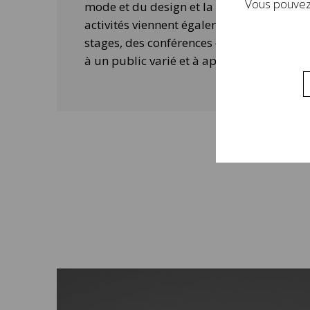
Vous pouvez 
mode et du design et la contemporanéité 
activités viennent également compléter 
stages, des conférences ou des ateliers 
à un public varié et à approfondir la visi