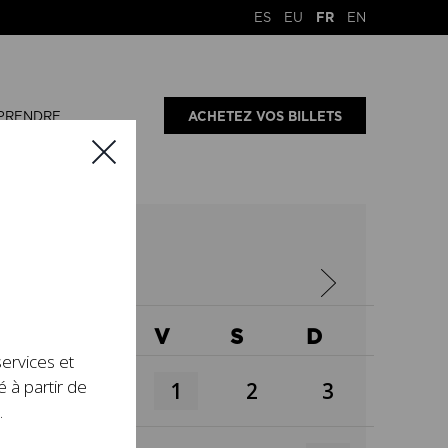
ES
EU
FR
EN
PRENDRE
ACHETEZ VOS BILLETS
X
J
V
S
D
services et
é à partir de
1
2
3
.