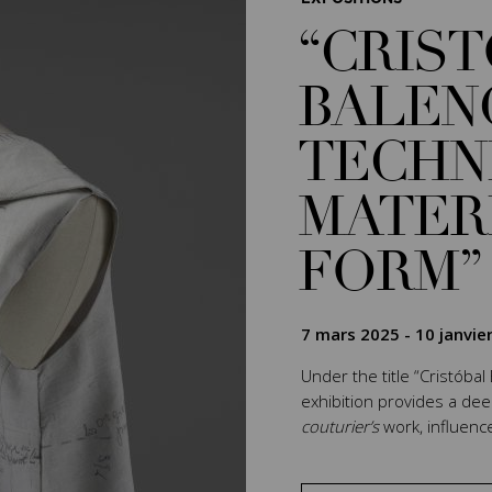
“CRIS
BALEN
TECHN
MATER
FORM”
7 mars 2025
-
10 janvie
Under the title “Cristóbal
exhibition provides a de
couturier’s
work, influenc