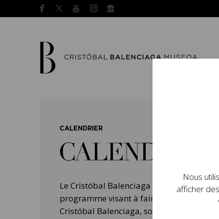
CALENDRIER
CALENDRIER
Nous utili
Le Cristóbal Balenciaga Museoa a mis e
afficher des
programme visant à faire connaître la vie 
Cristóbal Balenciaga, son importance dans