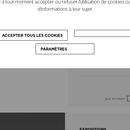
à tout moment accepter ou refuser l’utilisation de cookies ou
de son legs. D’autres
4
5
d’informations à leur sujet.
le programme : des
pédagogiques, destinés
11
12
on du couturier.
ACCEPTER TOUS LES COOKIES
18
19
PARAMÈTRES
25
26
Jour en cours
EXPOSITIONS