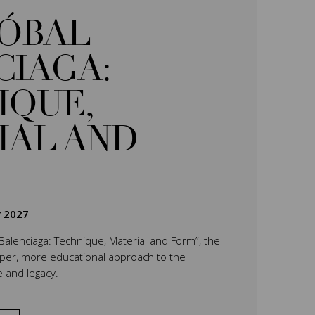
TÓBAL
CIAGA:
IQUE,
IAL AND
r 2027
 Balenciaga: Technique, Material and Form”, the
eper, more educational approach to the
e and legacy.