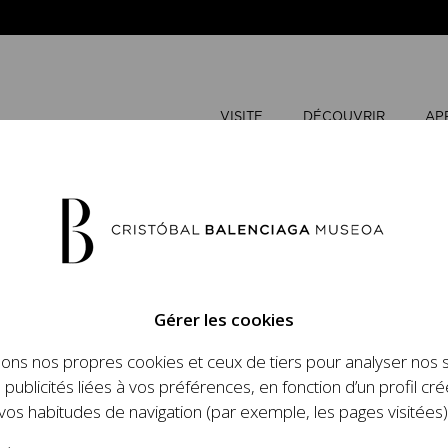
VISITE
DÉCOUVRIR
AP
MAI
2026
Gérer les cookies
L
M
sons nos propres cookies et ceux de tiers pour analyser nos 
n place un ambitieux
 publicités liées à vos préférences, en fonction d’un profil cré
et le travail de
vos habitudes de navigation (par exemple, les pages visitées)
 l'histoire de la