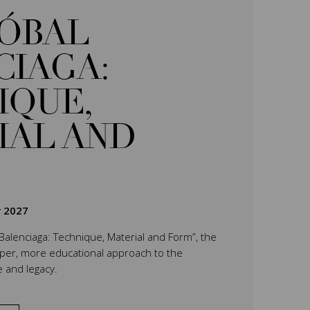
TÓBAL
CIAGA:
IQUE,
IAL AND
r 2027
 Balenciaga: Technique, Material and Form”, the
eper, more educational approach to the
e and legacy.