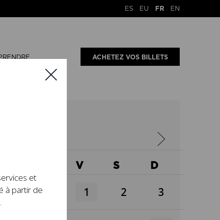
ES
EU
FR
EN
PRENDRE
ACHETEZ VOS BILLETS
X
J
V
S
D
services et
é à partir de
1
2
3
.