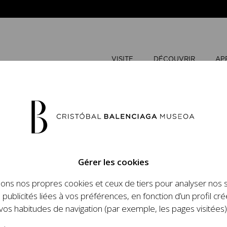
VISITE
DÉCOUVRIR
AP
MAI
2026
Gérer les cookies
L
M
sons nos propres cookies et ceux de tiers pour analyser nos 
n place un ambitieux
 publicités liées à vos préférences, en fonction d’un profil cré
et le travail de
vos habitudes de navigation (par exemple, les pages visitées)
 l'histoire de la