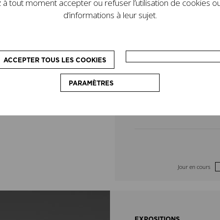
à tout moment accepter ou refuser l’utilisation de cookies ou
de son legs. D’autres
4
5
d’informations à leur sujet.
le programme : des
pédagogiques, destinés
11
12
on du couturier.
ACCEPTER TOUS LES COOKIES
18
19
PARAMÈTRES
25
26
Jour en cours
EXPOSITIONS