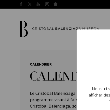
CALENDRIER
CALENDRIER
Nous utili
Le Cristóbal Balenciaga Museoa a mis e
afficher des
programme visant à faire connaître la vie 
Cristóbal Balenciaga, son importance dans