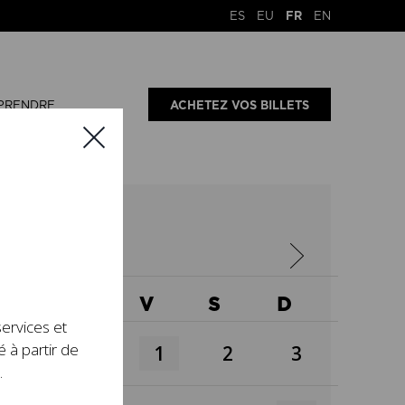
ES
EU
FR
EN
PRENDRE
ACHETEZ VOS BILLETS
X
J
V
S
D
services et
é à partir de
1
2
3
.