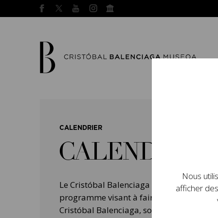
CALENDRIER
CALENDRIER
Nous utili
Le Cristóbal Balenciaga Museoa a mis e
afficher des
programme visant à faire connaître la vie 
Cristóbal Balenciaga, son importance dans