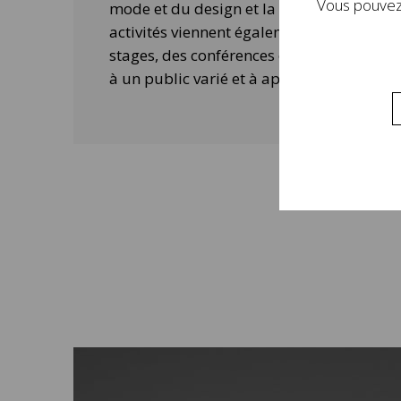
Vous pouvez 
mode et du design et la contemporanéité 
activités viennent également compléter 
stages, des conférences ou des ateliers 
à un public varié et à approfondir la visi