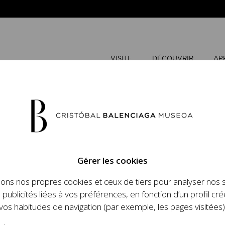
VISITE
DÉCOUVRIR
AP
MAI
2026
Gérer les cookies
L
M
sons nos propres cookies et ceux de tiers pour analyser nos 
n place un ambitieux
 publicités liées à vos préférences, en fonction d’un profil cré
et le travail de
vos habitudes de navigation (par exemple, les pages visitées)
 l'histoire de la