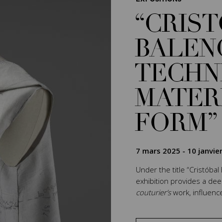
“CRIS
BALEN
TECHN
MATER
FORM”
7 mars 2025
-
10 janvie
Under the title “Cristóbal
exhibition provides a de
couturier’s
work, influenc