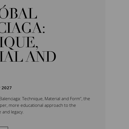
TÓBAL
CIAGA:
IQUE,
IAL AND
r 2027
 Balenciaga: Technique, Material and Form”, the
eper, more educational approach to the
e and legacy.