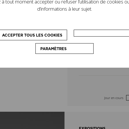
à tout moment accepter ou refuser l’utilisation de cookies ou
de son legs. D’autres
4
5
d’informations à leur sujet.
le programme : des
pédagogiques, destinés
11
12
on du couturier.
ACCEPTER TOUS LES COOKIES
18
19
PARAMÈTRES
25
26
Jour en cours
EXPOSITIONS