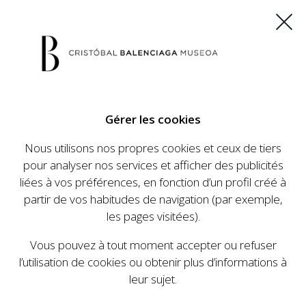
ES
EU
FR
EN
Gérer les cookies
ACHETEZ VOS BILLETS
Nous utilisons nos propres cookies et ceux de tiers
pour analyser nos services et afficher des publicités
liées à vos préférences, en fonction d’un profil créé à
CALENDRIER
partir de vos habitudes de navigation (par exemple,
CALENDRIER
les pages visitées).
Le Cristóbal Balenciaga Museoa a mis en place
Vous pouvez à tout moment accepter ou refuser
un ambitieux programme visant à faire
l’utilisation de cookies ou obtenir plus d’informations à
connaître la vie et le travail de Cristóbal
leur sujet.
Balenciaga, son importance dans l'histoire de la