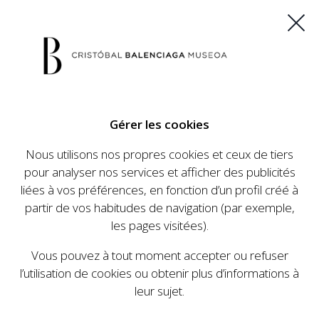
ES
EU
FR
EN
Gérer les cookies
ACHETEZ VOS BILLETS
Nous utilisons nos propres cookies et ceux de tiers
pour analyser nos services et afficher des publicités
liées à vos préférences, en fonction d’un profil créé à
CALENDRIER
partir de vos habitudes de navigation (par exemple,
CALENDRIER
les pages visitées).
Le Cristóbal Balenciaga Museoa a mis en place
Vous pouvez à tout moment accepter ou refuser
un ambitieux programme visant à faire
l’utilisation de cookies ou obtenir plus d’informations à
connaître la vie et le travail de Cristóbal
leur sujet.
Balenciaga, son importance dans l'histoire de la