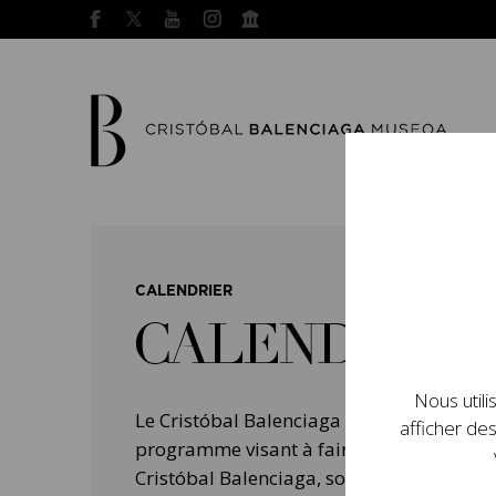
CALENDRIER
CALENDRIER
Nous utili
Le Cristóbal Balenciaga Museoa a mis e
afficher des
programme visant à faire connaître la vie 
Cristóbal Balenciaga, son importance dans