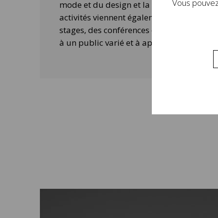
Vous pouvez 
mode et du design et la contemporanéité 
activités viennent également compléter 
stages, des conférences ou des ateliers 
à un public varié et à approfondir la visi