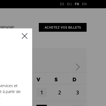
ES
EU
FR
EN
PRENDRE
ACHETEZ VOS BILLETS
X
J
V
S
D
services et
é à partir de
1
2
3
.