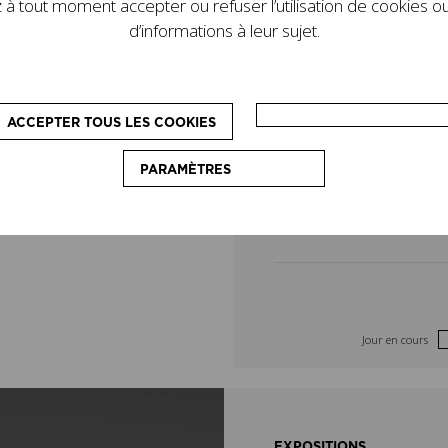
à tout moment accepter ou refuser l’utilisation de cookies ou
de son legs. D’autres
4
5
d’informations à leur sujet.
le programme : des
pédagogiques, destinés
11
12
on du couturier.
ACCEPTER TOUS LES COOKIES
18
19
PARAMÈTRES
25
26
Jour en cours
EXPOSITIONS