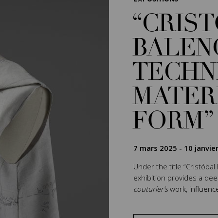
“CRIS
BALEN
TECHN
MATER
FORM”
7 mars 2025
-
10 janvie
Under the title “Cristóbal
exhibition provides a de
couturier’s
work, influenc