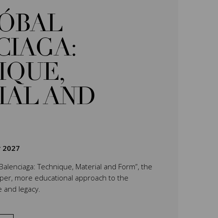
TÓBAL
CIAGA:
IQUE,
IAL AND
r 2027
 Balenciaga: Technique, Material and Form”, the
eper, more educational approach to the
e and legacy.