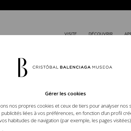
VISITE
DÉCOUVRIR
AP
MAI
2026
Gérer les cookies
L
M
sons nos propres cookies et ceux de tiers pour analyser nos 
n place un ambitieux
 publicités liées à vos préférences, en fonction d’un profil cré
et le travail de
vos habitudes de navigation (par exemple, les pages visitées)
 l'histoire de la