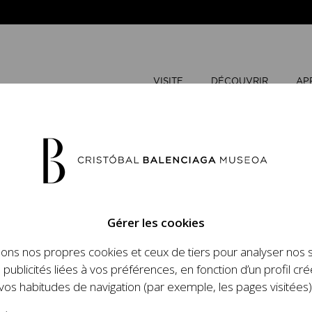
VISITE
DÉCOUVRIR
AP
MAI
2026
Gérer les cookies
L
M
sons nos propres cookies et ceux de tiers pour analyser nos 
n place un ambitieux
 publicités liées à vos préférences, en fonction d’un profil cré
et le travail de
vos habitudes de navigation (par exemple, les pages visitées)
 l'histoire de la