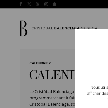
CALENDRIER
CALENDRIER
Nous utili
Le Cristóbal Balenciaga Museoa a mis e
afficher des
programme visant à faire connaître la vie 
Cristóbal Balenciaga, son importance dans