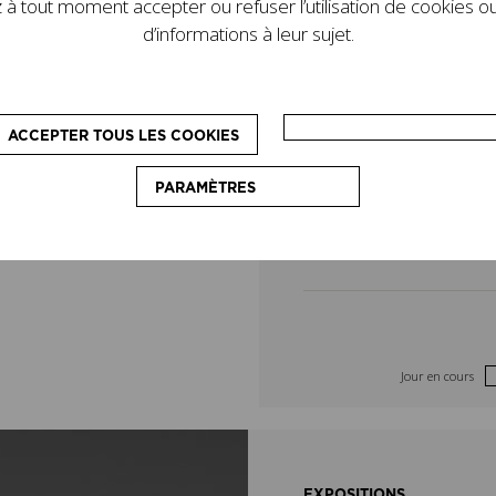
à tout moment accepter ou refuser l’utilisation de cookies ou
de son legs. D’autres
4
5
d’informations à leur sujet.
le programme : des
pédagogiques, destinés
11
12
on du couturier.
ACCEPTER TOUS LES COOKIES
18
19
PARAMÈTRES
25
26
Jour en cours
EXPOSITIONS