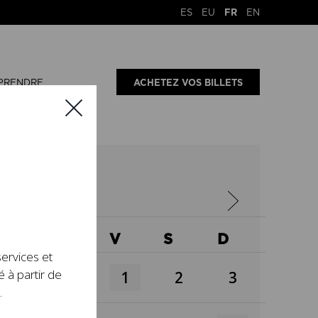
ES
EU
FR
EN
PRENDRE
ACHETEZ VOS BILLETS
X
J
V
S
D
services et
é à partir de
1
2
3
.