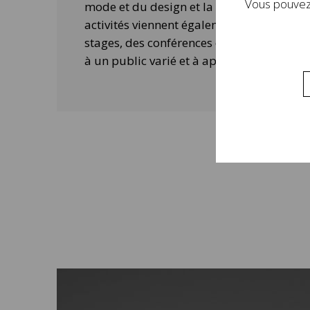
Vous pouvez 
mode et du design et la contemporanéité 
activités viennent également compléter 
stages, des conférences ou des ateliers 
à un public varié et à approfondir la visi