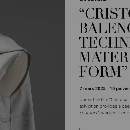
“CRIS
BALEN
TECHN
MATER
FORM”
7 mars 2025
-
10 janvie
Under the title “Cristóbal
exhibition provides a de
couturier’s
work, influenc