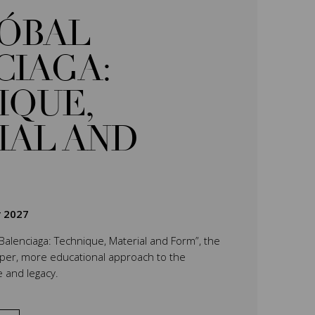
TÓBAL
CIAGA:
IQUE,
IAL AND
r 2027
 Balenciaga: Technique, Material and Form”, the
eper, more educational approach to the
e and legacy.