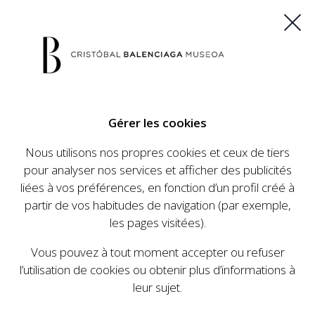
ES
EU
FR
EN
Gérer les cookies
ACHETEZ VOS BILLETS
Nous utilisons nos propres cookies et ceux de tiers
pour analyser nos services et afficher des publicités
liées à vos préférences, en fonction d’un profil créé à
CALENDRIER
partir de vos habitudes de navigation (par exemple,
CALENDRIER
les pages visitées).
Le Cristóbal Balenciaga Museoa a mis en place
Vous pouvez à tout moment accepter ou refuser
un ambitieux programme visant à faire
l’utilisation de cookies ou obtenir plus d’informations à
connaître la vie et le travail de Cristóbal
leur sujet.
Balenciaga, son importance dans l'histoire de la