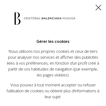
ES
EU
FR
EN
Gérer les cookies
ACHETEZ VOS BILLETS
Nous utilisons nos propres cookies et ceux de tiers
pour analyser nos services et afficher des publicités
liées à vos préférences, en fonction d’un profil créé à
CALENDRIER
partir de vos habitudes de navigation (par exemple,
CALENDRIER
les pages visitées).
Le Cristóbal Balenciaga Museoa a mis en place
Vous pouvez à tout moment accepter ou refuser
un ambitieux programme visant à faire
l’utilisation de cookies ou obtenir plus d’informations à
connaître la vie et le travail de Cristóbal
leur sujet.
Balenciaga, son importance dans l'histoire de la