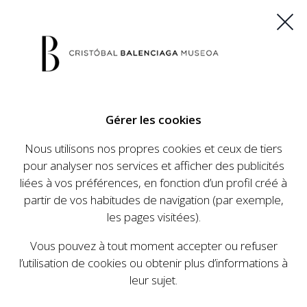
ES
EU
FR
EN
Gérer les cookies
ACHETEZ VOS BILLETS
Nous utilisons nos propres cookies et ceux de tiers
pour analyser nos services et afficher des publicités
liées à vos préférences, en fonction d’un profil créé à
CALENDRIER
partir de vos habitudes de navigation (par exemple,
CALENDRIER
les pages visitées).
Le Cristóbal Balenciaga Museoa a mis en place
Vous pouvez à tout moment accepter ou refuser
un ambitieux programme visant à faire
l’utilisation de cookies ou obtenir plus d’informations à
connaître la vie et le travail de Cristóbal
leur sujet.
Balenciaga, son importance dans l'histoire de la