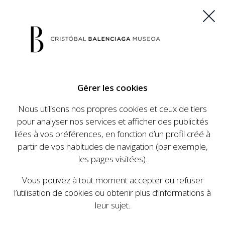
ES
EU
FR
EN
Gérer les cookies
ACHETEZ VOS BILLETS
Nous utilisons nos propres cookies et ceux de tiers
pour analyser nos services et afficher des publicités
liées à vos préférences, en fonction d’un profil créé à
CALENDRIER
partir de vos habitudes de navigation (par exemple,
CALENDRIER
les pages visitées).
Le Cristóbal Balenciaga Museoa a mis en place
Vous pouvez à tout moment accepter ou refuser
un ambitieux programme visant à faire
l’utilisation de cookies ou obtenir plus d’informations à
connaître la vie et le travail de Cristóbal
leur sujet.
Balenciaga, son importance dans l'histoire de la