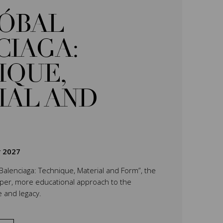
TÓBAL
CIAGA:
IQUE,
IAL AND
r 2027
 Balenciaga: Technique, Material and Form”, the
eper, more educational approach to the
e and legacy.