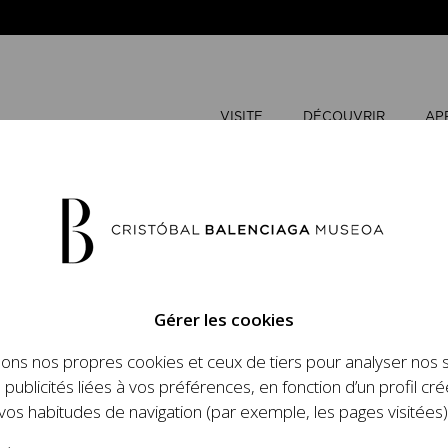
VISITE
DÉCOUVRIR
AP
AOÛT
202
Gérer les cookies
L
M
sons nos propres cookies et ceux de tiers pour analyser nos 
n place un ambitieux
 publicités liées à vos préférences, en fonction d’un profil cré
et le travail de
vos habitudes de navigation (par exemple, les pages visitées)
 l'histoire de la