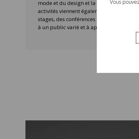
Vous pouvez 
mode et du design et la contemporanéité 
activités viennent également compléter 
stages, des conférences ou des ateliers 
à un public varié et à approfondir la visi