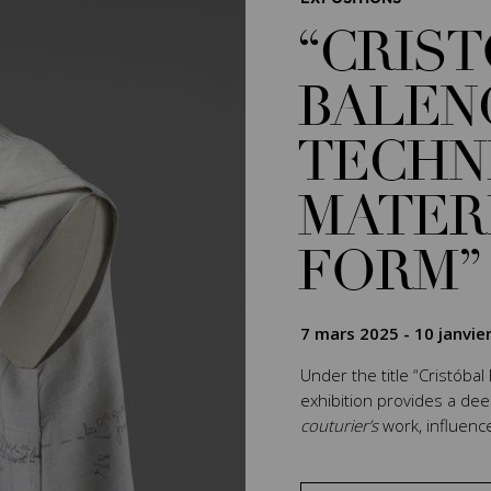
“CRIS
BALEN
TECHN
MATER
FORM”
7 mars 2025
-
10 janvie
Under the title “Cristóbal
exhibition provides a de
couturier’s
work, influenc