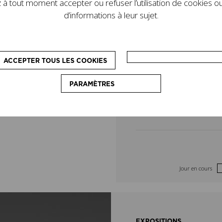
à tout moment accepter ou refuser l’utilisation de cookies ou
de son legs. D’autres
4
5
d’informations à leur sujet.
le programme : des
pédagogiques, destinés
11
12
on du couturier.
ACCEPTER TOUS LES COOKIES
18
19
PARAMÈTRES
25
26
Jour en cours
EXPOSITIONS