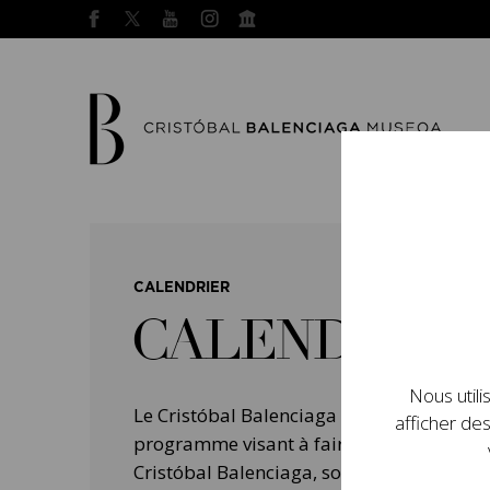
CALENDRIER
CALENDRIER
Nous utili
Le Cristóbal Balenciaga Museoa a mis e
afficher des
programme visant à faire connaître la vie 
Cristóbal Balenciaga, son importance dans