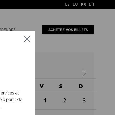
ES
EU
FR
EN
PRENDRE
ACHETEZ VOS BILLETS
5
X
J
V
S
D
services et
é à partir de
1
2
3
.