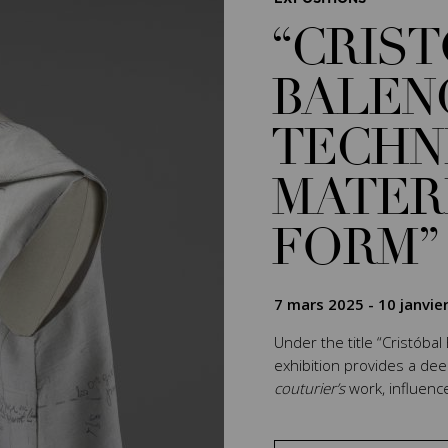
“CRIS
BALEN
TECHN
MATER
FORM”
7 mars 2025
-
10 janvie
Under the title “Cristóbal
exhibition provides a de
couturier’s
work, influenc