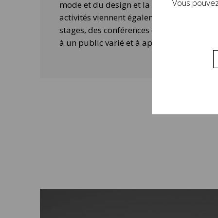
Vous pouvez 
mode et du design et la contemporanéité 
activités viennent également compléter 
stages, des conférences ou des ateliers 
à un public varié et à approfondir la visi