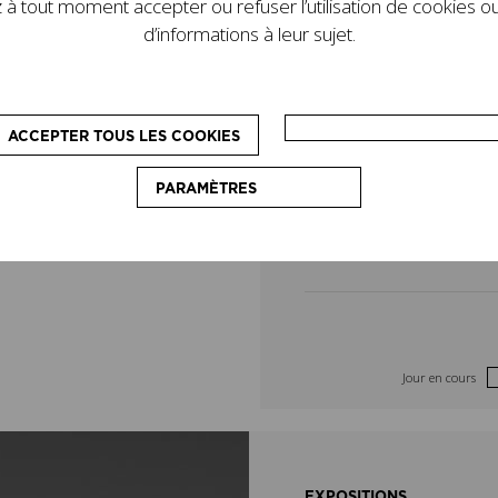
à tout moment accepter ou refuser l’utilisation de cookies ou
de son legs. D’autres
4
5
d’informations à leur sujet.
le programme : des
pédagogiques, destinés
11
12
on du couturier.
ACCEPTER TOUS LES COOKIES
18
19
PARAMÈTRES
25
26
Jour en cours
EXPOSITIONS