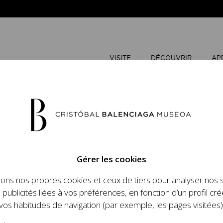
VISITE
DÉCOUVRIR
AP
AOÛT
202
Gérer les cookies
L
M
sons nos propres cookies et ceux de tiers pour analyser nos 
n place un ambitieux
 publicités liées à vos préférences, en fonction d’un profil cré
et le travail de
vos habitudes de navigation (par exemple, les pages visitées)
 l'histoire de la