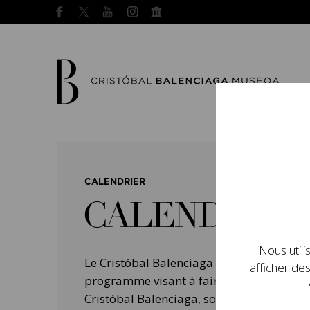
CALENDRIER
CALENDRIER
Nous utili
Le Cristóbal Balenciaga Museoa a mis e
afficher des
programme visant à faire connaître la vie 
Cristóbal Balenciaga, son importance dans