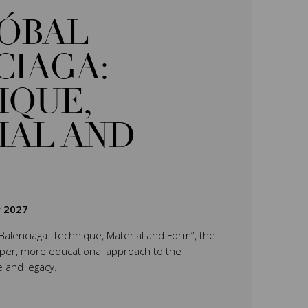
TÓBAL
CIAGA:
IQUE,
IAL AND
r 2027
 Balenciaga: Technique, Material and Form”, the
eper, more educational approach to the
e and legacy.