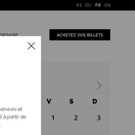
ES
EU
FR
EN
PRENDRE
ACHETEZ VOS BILLETS
5
X
J
V
S
D
services et
é à partir de
1
2
3
.