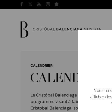
CALENDRIER
CALENDRIER
Nous utili
Le Cristóbal Balenciaga Museoa a mis e
afficher des
programme visant à faire connaître la vie 
Cristóbal Balenciaga, son importance dans