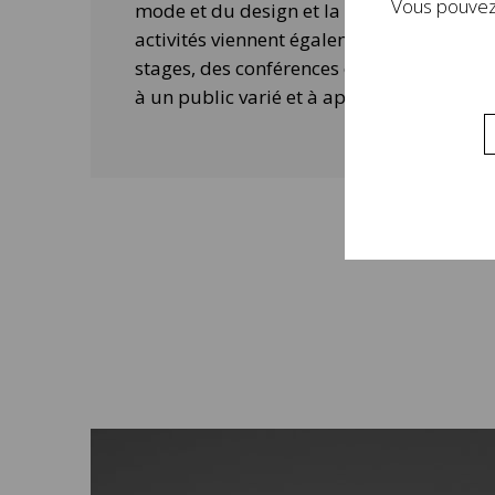
Vous pouvez 
mode et du design et la contemporanéité 
activités viennent également compléter 
stages, des conférences ou des ateliers 
à un public varié et à approfondir la visi