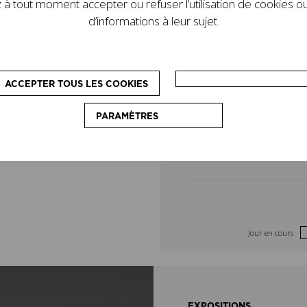
à tout moment accepter ou refuser l’utilisation de cookies ou
de son legs. D’autres
4
5
d’informations à leur sujet.
le programme : des
pédagogiques, destinés
11
12
on du couturier.
ACCEPTER TOUS LES COOKIES
18
19
PARAMÈTRES
25
26
Jour en cours
EXPOSITIONS