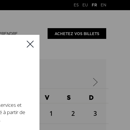
ES
EU
FR
EN
PRENDRE
ACHETEZ VOS BILLETS
5
X
J
V
S
D
services et
é à partir de
1
2
3
.