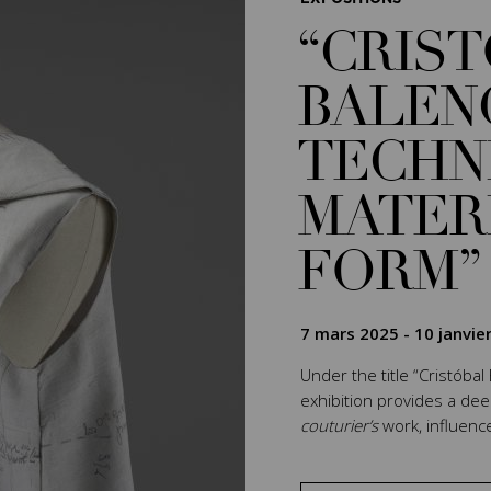
“CRIS
BALEN
TECHN
MATER
FORM”
7 mars 2025
-
10 janvie
Under the title “Cristóbal
exhibition provides a de
couturier’s
work, influenc