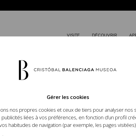
VISITE
DÉCOUVRIR
AP
AOÛT
202
Gérer les cookies
L
M
sons nos propres cookies et ceux de tiers pour analyser nos 
n place un ambitieux
 publicités liées à vos préférences, en fonction d’un profil cré
et le travail de
vos habitudes de navigation (par exemple, les pages visitées)
 l'histoire de la