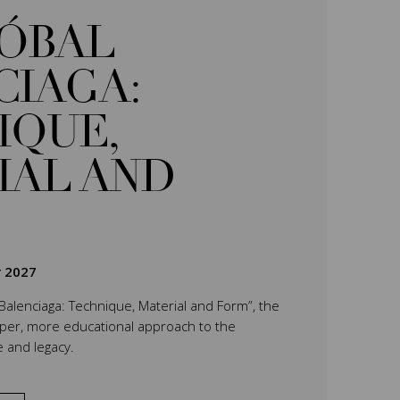
TÓBAL
CIAGA:
IQUE,
IAL AND
r 2027
 Balenciaga: Technique, Material and Form”, the
eper, more educational approach to the
e and legacy.