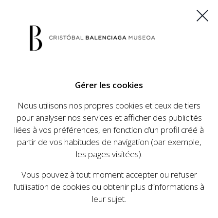
ES
EU
FR
EN
Gérer les cookies
ACHETEZ VOS BILLETS
Nous utilisons nos propres cookies et ceux de tiers
pour analyser nos services et afficher des publicités
liées à vos préférences, en fonction d’un profil créé à
CALENDRIER
partir de vos habitudes de navigation (par exemple,
CALENDRIER
les pages visitées).
Le Cristóbal Balenciaga Museoa a mis en place
Vous pouvez à tout moment accepter ou refuser
un ambitieux programme visant à faire
l’utilisation de cookies ou obtenir plus d’informations à
connaître la vie et le travail de Cristóbal
leur sujet.
Balenciaga, son importance dans l'histoire de la