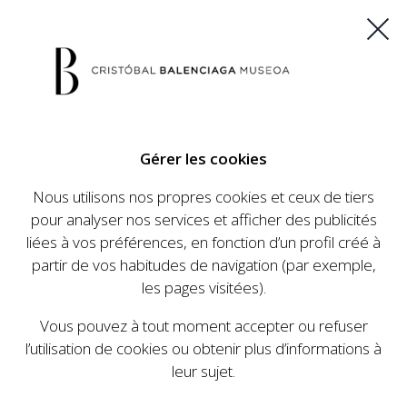
ES
EU
FR
EN
Gérer les cookies
ACHETEZ VOS BILLETS
Nous utilisons nos propres cookies et ceux de tiers
pour analyser nos services et afficher des publicités
liées à vos préférences, en fonction d’un profil créé à
CALENDRIER
partir de vos habitudes de navigation (par exemple,
CALENDRIER
les pages visitées).
Le Cristóbal Balenciaga Museoa a mis en place
Vous pouvez à tout moment accepter ou refuser
un ambitieux programme visant à faire
l’utilisation de cookies ou obtenir plus d’informations à
connaître la vie et le travail de Cristóbal
leur sujet.
Balenciaga, son importance dans l'histoire de la