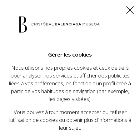
ES
EU
FR
EN
Gérer les cookies
ACHETEZ VOS BILLETS
Nous utilisons nos propres cookies et ceux de tiers
pour analyser nos services et afficher des publicités
liées à vos préférences, en fonction d’un profil créé à
CALENDRIER
partir de vos habitudes de navigation (par exemple,
CALENDRIER
les pages visitées).
Le Cristóbal Balenciaga Museoa a mis en place
Vous pouvez à tout moment accepter ou refuser
un ambitieux programme visant à faire
l’utilisation de cookies ou obtenir plus d’informations à
connaître la vie et le travail de Cristóbal
leur sujet.
Balenciaga, son importance dans l'histoire de la