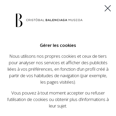
ES
EU
FR
EN
Gérer les cookies
ACHETEZ VOS BILLETS
Nous utilisons nos propres cookies et ceux de tiers
pour analyser nos services et afficher des publicités
liées à vos préférences, en fonction d’un profil créé à
CALENDRIER
partir de vos habitudes de navigation (par exemple,
CALENDRIER
les pages visitées).
Le Cristóbal Balenciaga Museoa a mis en place
Vous pouvez à tout moment accepter ou refuser
un ambitieux programme visant à faire
l’utilisation de cookies ou obtenir plus d’informations à
connaître la vie et le travail de Cristóbal
leur sujet.
Balenciaga, son importance dans l'histoire de la