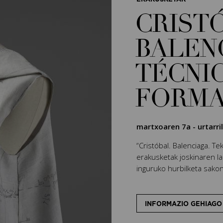
CRIST
BALEN
TÉCNIC
FORM
martxoaren 7a
-
urtarri
“Cristóbal. Balenciaga. T
erakusketak joskinaren l
inguruko hurbilketa sakon
INFORMAZIO GEHIAGO