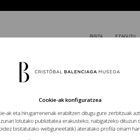
BISITA
EZAGUTU
EKAINA
20
Cookie-ak konfiguratzea
A
A
e-ak eta hirugarrenenak erabiltzen ditugu gure zerbitzuak az
zio handinahia
zunari lotutako publizitatea erakusteko, nabigatzeko dituzun o
1
2
za eta lana, modaren
bidez bisitatutako webguneetatik) ateratako profila oinarri har
antzia eta haren