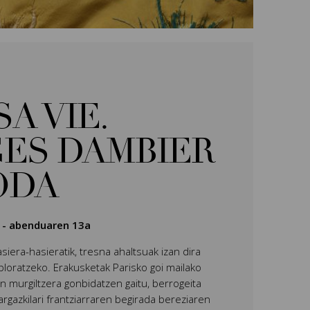
SA VIE.
ES DAMBIER
ODA
-
abenduaren 13a
siera-hasieratik, tresna ahaltsuak izan dira
oratzeko. Erakusketak Parisko goi mailako
n murgiltzera gonbidatzen gaitu, berrogeita
gazkilari frantziarraren begirada bereziaren