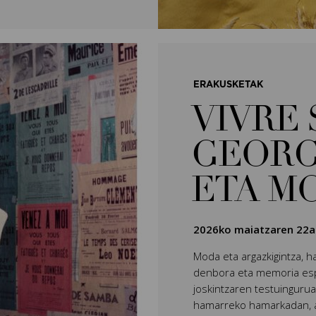
ERAKUSKETAK
VIVRE 
GEORG
ETA M
2026ko maiatzaren 22a
Moda eta argazkigintza, ha
denbora eta memoria espl
joskintzaren testuingurua
hamarreko hamarkadan, ar