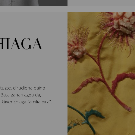
HIAGA
tuzte, dirudiena baino
 Bata zaharragoa da,
 Givenchiaga familia dira”.