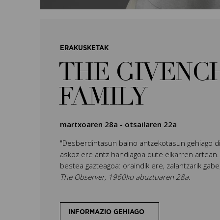
ERAKUSKETAK
THE GIVENC
FAMILY
martxoaren 28a
-
otsailaren 22a
"Desberdintasun baino antzekotasun gehiago di
askoz ere antz handiagoa dute elkarren artean.
bestea gazteagoa: oraindik ere, zalantzarik gabe,
The Observer, 1960ko abuztuaren 28a.
INFORMAZIO GEHIAGO