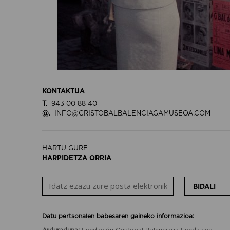
KONTAKTUA
T.
943 00 88 40
@.
INFO@CRISTOBALBALENCIAGAMUSEOA.COM
HARTU GURE
HARPIDETZA ORRIA
BIDALI
Datu pertsonalen babesaren gaineko informazioa: