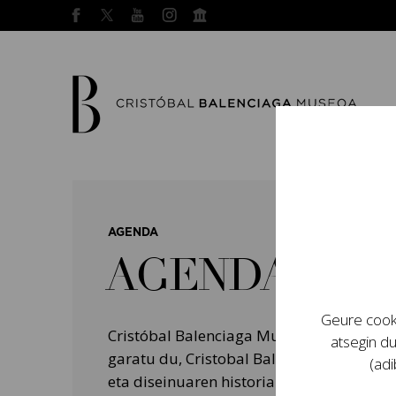
AGENDA
AGENDA
Geure cooki
Cristóbal Balenciaga Museoak programa
atsegin du
garatu du, Cristobal Balenciagaren bizit
(adi
eta diseinuaren historian izan zuten garr