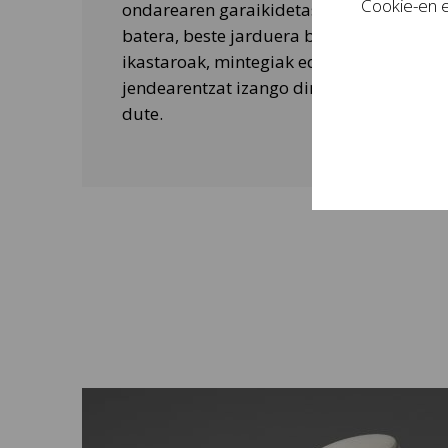
Cookie-en e
ondarearen garaikidetasuna ezagutarazt
batera, beste jarduera batzuk ere egiten 
ikastaroak, mintegiak edo tailer didaktik
jendearentzat izango dira eta bisitarien 
dute.