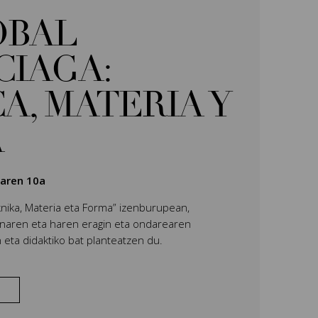
ÓBAL
CIAGA:
A, MATERIA Y
A
laren 10a
eknika, Materia eta Forma” izenburupean,
anaren eta haren eragin eta ondarearen
 eta didaktiko bat planteatzen du.