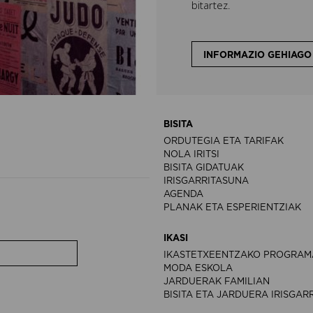
bitartez.
INFORMAZIO GEHIAGO
BISITA
ORDUTEGIA ETA TARIFAK
NOLA IRITSI
BISITA GIDATUAK
IRISGARRITASUNA
AGENDA
PLANAK ETA ESPERIENTZIAK
IKASI
IKASTETXEENTZAKO PROGRAM
MODA ESKOLA
JARDUERAK FAMILIAN
BISITA ETA JARDUERA IRISGAR