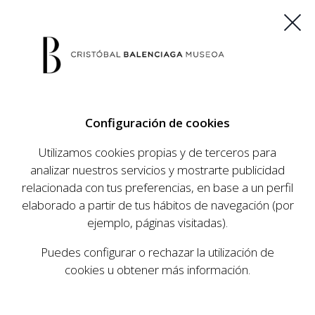
ES
EU
FR
EN
Configuración de cookies
COMPRAR ENTRADAS
Utilizamos cookies propias y de terceros para
analizar nuestros servicios y mostrarte publicidad
relacionada con tus preferencias, en base a un perfil
AGENDA
elaborado a partir de tus hábitos de navegación (por
AGENDA
ejemplo, páginas visitadas).
El Museo Cristóbal Balenciaga tiene como
Puedes configurar o rechazar la utilización de
objetivo dar a conocer la vida y obra del
cookies u obtener más información.
prestigioso modista, su relevancia en la historia
de la moda, y la contemporaneidad de su