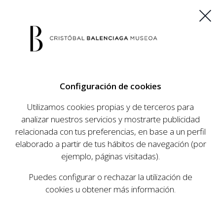
ES
EU
FR
EN
Configuración de cookies
COMPRAR ENTRADAS
Utilizamos cookies propias y de terceros para
analizar nuestros servicios y mostrarte publicidad
relacionada con tus preferencias, en base a un perfil
AGENDA
elaborado a partir de tus hábitos de navegación (por
AGENDA
ejemplo, páginas visitadas).
El Museo Cristóbal Balenciaga tiene como
Puedes configurar o rechazar la utilización de
objetivo dar a conocer la vida y obra del
cookies u obtener más información.
prestigioso modista, su relevancia en la historia
de la moda, y la contemporaneidad de su