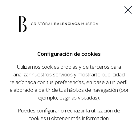
ES
EU
FR
EN
Configuración de cookies
COMPRAR ENTRADAS
Utilizamos cookies propias y de terceros para
analizar nuestros servicios y mostrarte publicidad
relacionada con tus preferencias, en base a un perfil
AGENDA
elaborado a partir de tus hábitos de navegación (por
AGENDA
ejemplo, páginas visitadas).
El Museo Cristóbal Balenciaga tiene como
Puedes configurar o rechazar la utilización de
objetivo dar a conocer la vida y obra del
cookies u obtener más información.
prestigioso modista, su relevancia en la historia
de la moda, y la contemporaneidad de su