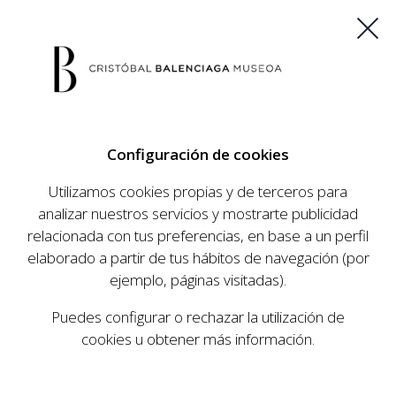
ES
EU
FR
EN
Configuración de cookies
COMPRAR ENTRADAS
Utilizamos cookies propias y de terceros para
analizar nuestros servicios y mostrarte publicidad
relacionada con tus preferencias, en base a un perfil
AGENDA
elaborado a partir de tus hábitos de navegación (por
AGENDA
ejemplo, páginas visitadas).
El Museo Cristóbal Balenciaga tiene como
Puedes configurar o rechazar la utilización de
objetivo dar a conocer la vida y obra del
cookies u obtener más información.
prestigioso modista, su relevancia en la historia
de la moda, y la contemporaneidad de su