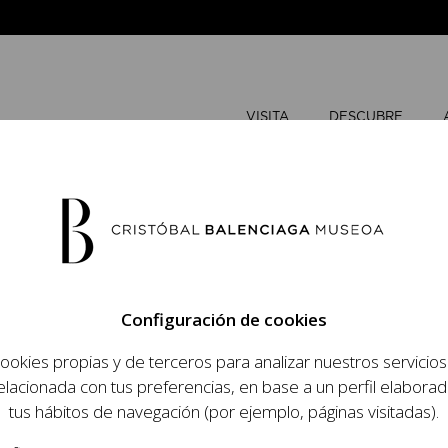
VISITA
DESCUBRE
JULIO
202
Configuración de cookies
L
M
ookies propias y de terceros para analizar nuestros servicio
 objetivo dar a
elacionada con tus preferencias, en base a un perfil elaborad
dista, su relevancia
tus hábitos de navegación (por ejemplo, páginas visitadas).
raneidad de su legado.