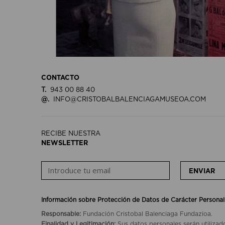
CONTACTO
T.
943 00 88 40
@.
INFO@CRISTOBALBALENCIAGAMUSEOA.COM
RECIBE NUESTRA
NEWSLETTER
ENVIAR
Información sobre Protección de Datos de Carácter Personal
Responsable:
Fundación Cristobal Balenciaga Fundazioa.
Finalidad y Legitimación:
Sus datos personales serán utilizad