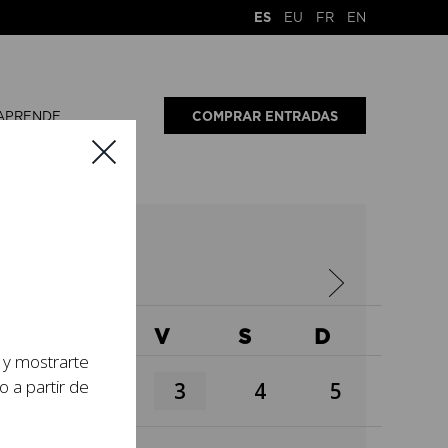
ES
EU
FR
EN
APRENDE
COMPRAR ENTRADAS
6
X
J
V
S
D
s y mostrarte
o a partir de
1
2
3
4
5