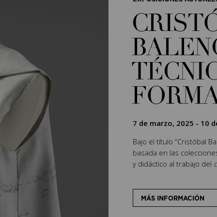
CRIST
BALEN
TÉCNIC
FORM
7 de marzo, 2025
-
10 d
Bajo el título “Cristóbal 
basada en las coleccion
y didáctico al trabajo del
c
MÁS INFORMACIÓN