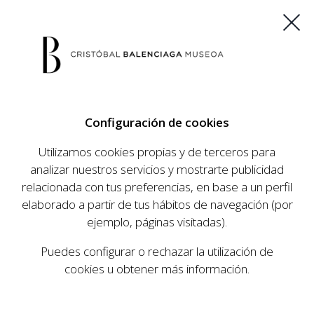
ES
EU
FR
EN
Configuración de cookies
COMPRAR ENTRADAS
Utilizamos cookies propias y de terceros para
analizar nuestros servicios y mostrarte publicidad
relacionada con tus preferencias, en base a un perfil
AGENDA
elaborado a partir de tus hábitos de navegación (por
AGENDA
ejemplo, páginas visitadas).
El Museo Cristóbal Balenciaga tiene como
Puedes configurar o rechazar la utilización de
objetivo dar a conocer la vida y obra del
cookies u obtener más información.
prestigioso modista, su relevancia en la historia
de la moda, y la contemporaneidad de su