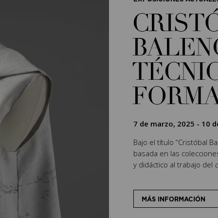
CRIST
BALEN
TÉCNIC
FORM
7 de marzo, 2025
-
10 d
Bajo el título “Cristóbal 
basada en las coleccion
y didáctico al trabajo del
c
MÁS INFORMACIÓN