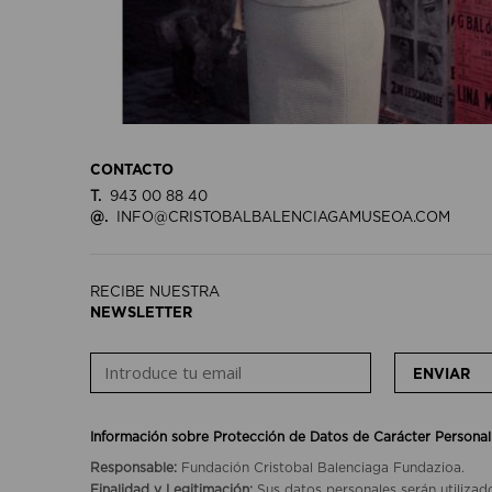
CONTACTO
T.
943 00 88 40
@.
INFO@CRISTOBALBALENCIAGAMUSEOA.COM
RECIBE NUESTRA
NEWSLETTER
ENVIAR
Información sobre Protección de Datos de Carácter Personal
Responsable:
Fundación Cristobal Balenciaga Fundazioa.
Finalidad y Legitimación:
Sus datos personales serán utilizad