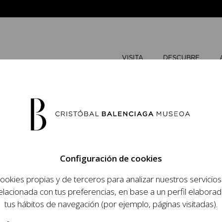
VISITA
DESCUBRE
JULIO
202
Configuración de cookies
L
M
ookies propias y de terceros para analizar nuestros servicio
 objetivo dar a
elacionada con tus preferencias, en base a un perfil elaborad
dista, su relevancia
tus hábitos de navegación (por ejemplo, páginas visitadas).
raneidad de su legado.