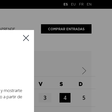
ES
EU
FR
EN
APRENDE
COMPRAR ENTRADAS
6
X
J
V
S
D
s y mostrarte
o a partir de
1
2
3
4
5