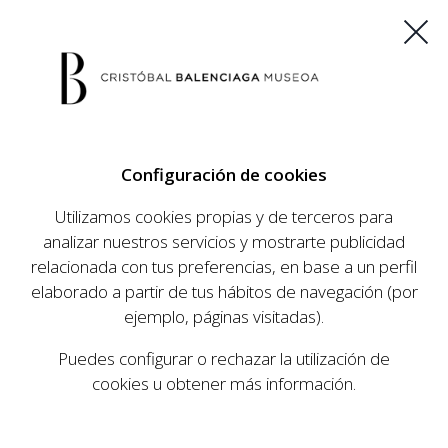
ES
EU
FR
EN
Configuración de cookies
COMPRAR ENTRADAS
Utilizamos cookies propias y de terceros para
analizar nuestros servicios y mostrarte publicidad
relacionada con tus preferencias, en base a un perfil
AGENDA
elaborado a partir de tus hábitos de navegación (por
AGENDA
ejemplo, páginas visitadas).
El Museo Cristóbal Balenciaga tiene como
Puedes configurar o rechazar la utilización de
objetivo dar a conocer la vida y obra del
cookies u obtener más información.
prestigioso modista, su relevancia en la historia
de la moda, y la contemporaneidad de su