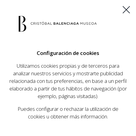
ES
EU
FR
EN
Configuración de cookies
COMPRAR ENTRADAS
Utilizamos cookies propias y de terceros para
analizar nuestros servicios y mostrarte publicidad
relacionada con tus preferencias, en base a un perfil
AGENDA
elaborado a partir de tus hábitos de navegación (por
AGENDA
ejemplo, páginas visitadas).
El Museo Cristóbal Balenciaga tiene como
Puedes configurar o rechazar la utilización de
objetivo dar a conocer la vida y obra del
cookies u obtener más información.
prestigioso modista, su relevancia en la historia
de la moda, y la contemporaneidad de su