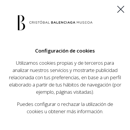
ES
EU
FR
EN
Configuración de cookies
COMPRAR ENTRADAS
Utilizamos cookies propias y de terceros para
analizar nuestros servicios y mostrarte publicidad
relacionada con tus preferencias, en base a un perfil
AGENDA
elaborado a partir de tus hábitos de navegación (por
AGENDA
ejemplo, páginas visitadas).
El Museo Cristóbal Balenciaga tiene como
Puedes configurar o rechazar la utilización de
objetivo dar a conocer la vida y obra del
cookies u obtener más información.
prestigioso modista, su relevancia en la historia
de la moda, y la contemporaneidad de su